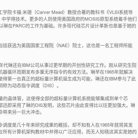
卡福·米德（Carver Mead）教授合著的教科书《VLSI系统导
I Systems）中学得技术。更多的人则使用美国政府的MOSIS原型系统着手他们
接以琳在PARC的工作为基础。许多现代硅芯片设计革新也是基于她的
包括获选为美国国家工程院（NAE）院士，这也是一名工程师所能
0年代琳还在IBM公司从事过更早期的开创性研究工作。刚从研究生院
器循环周期发布多重无序指令的有效方法。琳早在1965年就解决
使得第一台真正的超标量计算机诞生成为可能，琳还在IBM参与了此
称为动态指令调度（DIS）。
数量的晶体管，这使得全部的超标量计算机系统能够集成到单个芯
都迅即采用了琳的DIS发明，这些芯片由此变得比以往更加强大。琳
命带来另一巨大冲击。
调度是几十年来研究成果的概括，却不知有人在1965年就将其发
在所有计算机架构教材中并得以广泛应用，而无人知晓这其实是她的