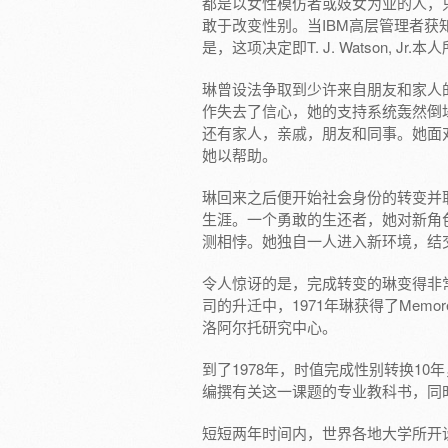
都是以女性模仿者或妓女为业的人，
敢于改变性别。当IBM高层管理者
是，这项决定即T. J. Watson, Jr.本
琳曾设法争取到少许来自朋友和家人
作失去了信心，她的支持系统轰然倒
还有家人，亲戚，朋友和同事。她面
她以帮助。
琳回来之后便开始社会身份的转变并
生涯。一个勇敢的生还者，她对新角
测相悖。她独自一人进入新环境，结
令人惊讶的是，完成转变的琳变得非
司的升迁中，1971年琳获得了Mem
洛阿尔托研究中心。
到了1978年，时值完成性别转换10
编撰有关这一课题的专业教科书，同时
短短两年时间内，世界各地大学所开