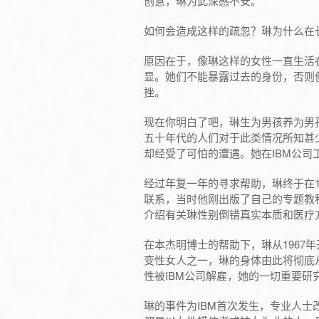
创意，琳为此深感不安。
如何会造成这样的疏忽？琳为什么在
原因在于，像琳这样的女性一直生活
显。她们不能暴露过去的身份，否则
挫。
现在你明白了吧，琳生为男孩养为男
五十年代的人们对于此类情况所知甚
却经受了可怕的遭遇。她在IBM公
经过年复一年的寻求帮助，琳终于在196
联系，当时他刚出版了自己的专题教科书《变
介绍有关琳性别倒错真实本质和医疗
在本杰明博士的帮助下，琳从1967
变性女人之一，琳的身体由此将彻底从
性被IBM公司解雇，她的一切重要研
琳的事件为IBM首次发生，专业人