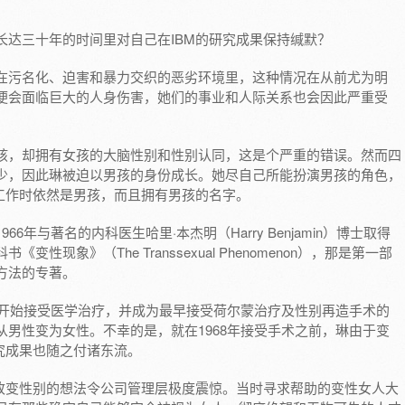
长达三十年的时间里对自己在IBM的研究成果保持缄默？
在污名化、迫害和暴力交织的恶劣环境里，这种情况在从前尤为明
便会面临巨大的人身伤害，她们的事业和人际关系也会因此严重受
孩，却拥有女孩的大脑性别和性别认同，这是个严重的错误。然而四
少，因此琳被迫以男孩的身份成长。她尽自己所能扮演男孩的角色，
司工作时依然是男孩，而且拥有男孩的名字。
6年与著名的内科医生哈里·本杰明（Harry Benjamin）博士取得
性现象》（The Transsexual Phenomenon），那是第一部
方法的专著。
年开始接受医学治疗，并成为最早接受荷尔蒙治疗及性别再造手术的
男性变为女性。不幸的是，就在1968年接受手术之前，琳由于变
究成果也随之付诸东流。
士改变性别的想法令公司管理层极度震惊。当时寻求帮助的变性女人大