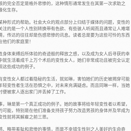
孩的完全否定是格外悲惨的，这种情形通常发生在其第一次求助之
缘化生存。
某种形式的帮助。社会大众的观点部分上归结于媒体的问题，变性的
关注的是一个人性别转换带有色欲、有些骇人听闻而且通常让人难堪
情，传达的往往却是伤感悲惨的讯息。读者总是要为这些可怜的东西
在他们的家庭里！
性身体束缚后所体验的奇迹般的释放之感，以及成为女人后寻获的幸
中就生活着成千上万个术后的变性女人，她们非常成功且被完全认定
现这些成功的例子。
有变性女人都过着隐秘的生活，就如琳，害怕她们的历史被揭穿可能
年轻变性者生活在恐惧之中，对未来充满疑虑。而且同琳一样，当她
时便被家人逐出家门并丢掉了工作。
事，琳是第一个真正成功的例子。她的故事将给年轻变性者以希望，
的可能，特别是在他们准备支持孩子努力改造男孩的身体并及早成为
变性就将其解雇之前三思。
感、略带羞耻和悲惨的事情，而是不幸错生性别之人美好的生命奇