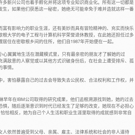
许多新兴公司也着手孵化并将这项专业知识商业化。所有这一切都是
发生，如果他们获悉这一秘密，她绝无可能幸免于难并造就这样一番
而富有影响力的职业生涯，还有美妙而具有冒险精神的、充实而快乐
歇根大学的电子工程与计算机科学荣誉退休教授，在此她还担任过多
居住在密歇根乡间的住所，他们自1987年开始便在一起。
直小心翼翼地生活在潜藏模式里，只有最亲密的朋友才了解她的过
充满敌意的人察觉或以其他方式识破身份后，在社会上遭受排斥、孤
的事情。
中，害怕暴露自己的过去会导致失去公民权、合法权利和工作权，并
了琳早年在IBM公司取得的研究成果，他们追根溯源找到她，她的过去
恐惧，随后逐渐意识到时代已经发生了足够的改变，她现在不必担心
的，恰恰相反，她为自己个人生活和职业生涯里取得的成就感到非常自
女人依然普遍受到父母、亲属、雇主、法律系统和社会的非人道待