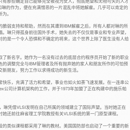
只有那些确定自己能够完全被视为女人，彻底绝望和无物可失的人才
获知琳的作为，便在充满憎恶的一片混乱中将她解雇。几乎可以肯定的
人所为。
的脆弱支持和帮助，然而在其遭到IBM解雇之后，所有人都对琳的所
塌。琳只得孤身前往国外手术，她失去的不仅仅是事业和专业声望，
对的是一个令人恐惧和不确定的将来，这个世界上除了医生没有人给
取了新名字。她作为一名没有过去的底层合约程序员开始了新的职业
色的调整完全与IBM管理者及所有抛弃她的家人和朋友所作的可怕预
交新朋友，努力工作以求得成功的新生活。
常快乐，充满了活力和希望，事业也如火如荼飞速发展。在一连串公
orex公司计算机架构的工作，并于1973年加盟了正在构建中的施乐帕
年，琳凭借VLSI发明在自己所属的领域建立了国际声望。当时她正在
她还前往麻省理工学院教授有关VLSI系统的第一门原型课程。
设的类似课程都采用了琳的教材。美国国防部也启动了一个重要的新